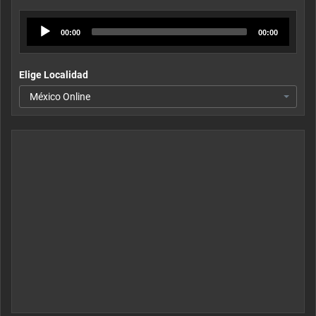
Audio
00:00
00:00
Player
Elige Localidad
México Online